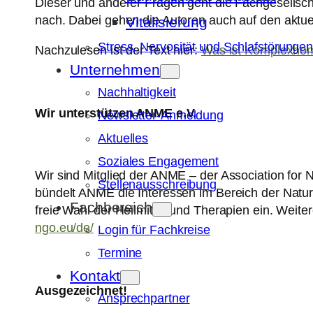
Dieser und anderer Fragen geht die Fachgesellsch
nach. Dabei gehen die Autoren auch auf den aktue
Vitalisierung
Stress, Nervosität und Schlafstörunge
Nachzulesen ist der Text hier:
Was ist Komplexho
Unternehmen
Nachhaltigkeit
Wir unterstützen ANME e.V.
Newsletter-Anmeldung
Aktuelles
Soziales Engagement
Wir sind Mitglied der ANME – der Association for 
Stellenausschreibung
bündelt ANME die Interessen im Bereich der Naturhe
Fachbereich
freie Wahl der Heilmittel und Therapien ein. Weite
ngo.eu/de/
Login für Fachkreise
Termine
Kontakt
Ausgezeichnet!
Ansprechpartner