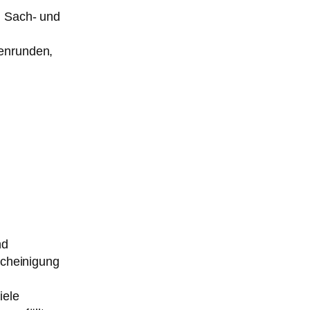
n Sach- und
tenrunden,
nd
scheinigung
iele