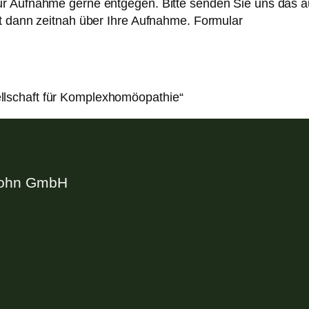
r Aufnahme gerne entgegen. Bitte senden Sie uns das au
t dann zeitnah über Ihre Aufnahme. Formular
lschaft für Komplexhomöopathie“
Sohn GmbH