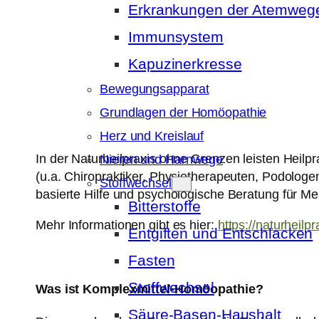
Erkrankungen der Atemweg
Immunsystem
Kapuzinerkresse
Bewegungsapparat
Grundlagen der Homöopathie
Herz und Kreislauf
In der Naturheilpraxis ohne Grenzen leisten Heil
Nieren und Harnwege
(u.a. Chiropraktiker, Physiotherapeuten, Podologe
Stoffwechsel
basierte Hilfe und psychologische Beratung für Me
Bitterstoffe
Mehr Informationen gibt es hier:
https://naturheil
Entgiften und Entschlacken
Fasten
Stoffwechsel
Was ist Komplexmittel-Homöopathie?
Säure-Basen-Haushalt