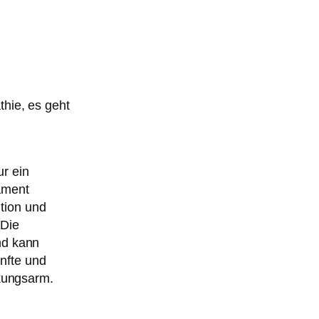
hie, es geht
r ein
ament
ution und
 Die
nd kann
anfte und
rkungsarm.