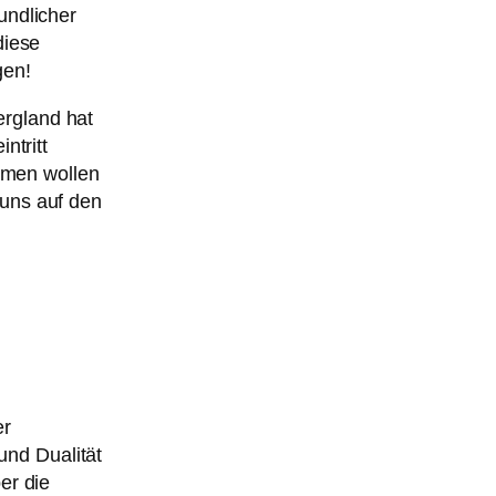
undlicher
diese
gen!
rgland hat
ntritt
ehmen wollen
uns auf den
er
und Dualität
er die