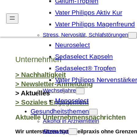
Gelum-Tropfen
Vater Philipps Aktiv Kur
Vater Philipps Magenfreund
Zum
Stress, Nervosität, Schlafstörungen
Inhalt
Neuroselect
springen
Sedaselect Kapseln
Unternehmen
Sedaselect® Tropfen
> Nachhaltigkeit
Vater Philipps Nervenstärke
> Newsletter-Anmeldung
Wechseljahre
> Aktuelles
Menoselect
> Soziales Engagement
Gesundheitsthemen
Aktuelle Unternehmensnachrichten
Alkohol in Arzneimitteln
Atemwege
Wir unterstützen Naturheilpraxis ohne Grenzen