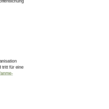
ffentlichung
anisation
ritt für eine
//anme-