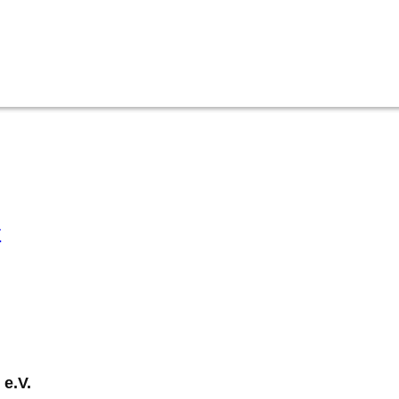
r
 e.V.