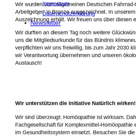
Impressum
Wir wurden vom Allgemeinen Deutschen Fahrrad-Cl
Arbeitgeber“ in Bronze ausgezeichnet. In unserem
Datenschutzerklärung
Auszeichnung erhält. Wir freuen uns über diesen er
Newsletter
Wir durften an diesem Tag noch weitere Glückwü
uns die Mitgliedsurkunde für das Bündnis klimaneu
verpflichten wir uns freiwillig, bis zum Jahr 20
wir Verantwortung übernehmen und unseren ökolog
Austausch!
Wir unterstützen die Initiative Natürlich wirken!
Wir sind überzeugt: Homöopathie ist wirksam. Daher
Fachgesellschaft für Komplexmittel-Homöopathie e.V
im Gesundheitssystem einsetzt. Besuchen Sie die