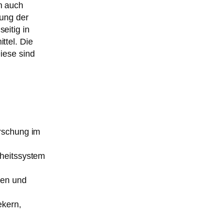
n auch
kung der
eitig in
ttel. Die
Diese sind
orschung im
dheitssystem
men und
ekern,