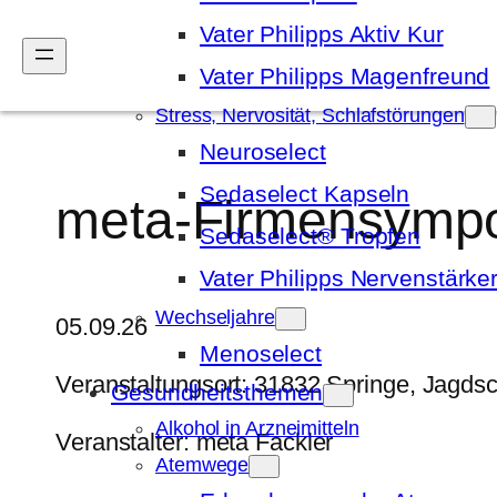
Vater Philipps Aktiv Kur
Vater Philipps Magenfreund
Stress, Nervosität, Schlafstörungen
Zum
Neuroselect
Inhalt
springen
Sedaselect Kapseln
meta-Firmensymp
Sedaselect® Tropfen
Vater Philipps Nervenstärke
Wechseljahre
05.09.26
Menoselect
Veranstaltungsort: 31832 Springe, Jagds
Gesundheitsthemen
Alkohol in Arzneimitteln
Veranstalter: meta Fackler
Atemwege