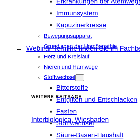
Erkrankungen der Atemweg
Immunsystem
Kapuzinerkresse
Bewegungsapparat
Grundlagen der Homöopathie
←
Webinar Termine finden Sie im Fachb
Herz und Kreislauf
Nieren und Harnwege
Stoffwechsel
Bitterstoffe
WEITERE BEITRÄGE
Entgiften und Entschlacken
Fasten
Interbiologica, Wiesbaden
Stoffwechsel
Säure-Basen-Haushalt