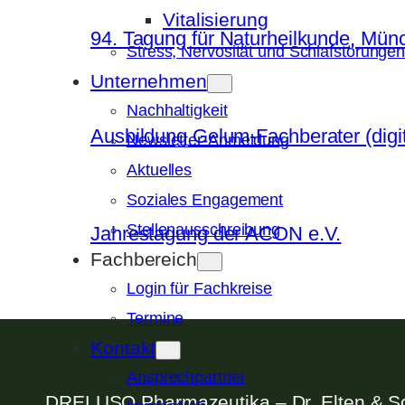
Vitalisierung
94. Tagung für Naturheilkunde, Mün
Stress, Nervosität und Schlafstörunge
Unternehmen
Nachhaltigkeit
Ausbildung Gelum-Fachberater (digit
Newsletter-Anmeldung
Aktuelles
Soziales Engagement
Stellenausschreibung
Jahrestagung der ACON e.V.
Fachbereich
Login für Fachkreise
Termine
Kontakt
Ansprechpartner
DRELUSO Pharmazeutika – Dr. Elten & 