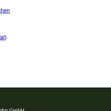
chen
n
al)
Sohn GmbH