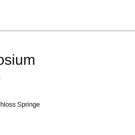
osium
r
chloss Springe